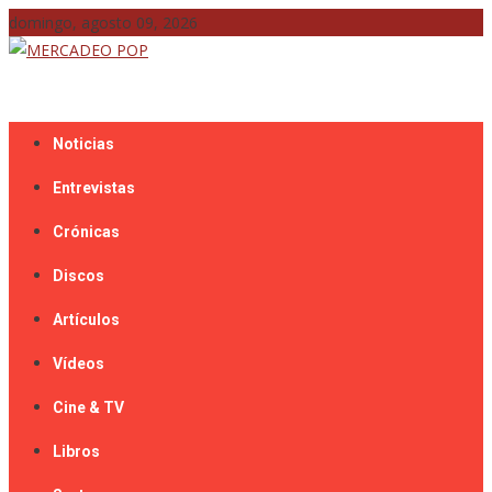
Skip
domingo, agosto 09, 2026
to
content
Mercadeo Pop es todo información musical
MERCADEO POP
Noticias
Entrevistas
Crónicas
Discos
Artículos
Vídeos
Cine & TV
Libros