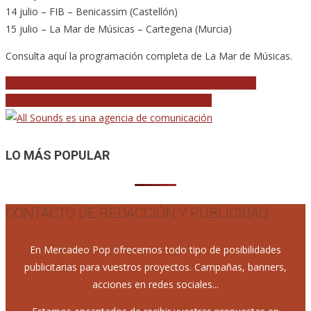
14 julio – FIB – Benicassim (Castellón)
15 julio – La Mar de Músicas – Cartegena (Murcia)
Consulta aquí la programación completa de La Mar de Músicas.
Navegación
Toy Dolls, Mago de Oz y más para En Vivo Getafe 2011
Programación del Cazorla Blues Festival 2011
de
entradas
LO MÁS POPULAR
CONTACTO DE REDACCIÓN Y PUBLICIDAD
En Mercadeo Pop ofrecemos todo tipo de posibilidades
publicitarias para vuestros proyectos. Campañas, banners,
acciones en redes sociales...