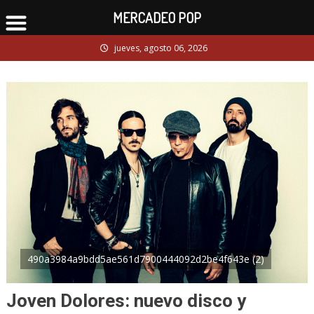
MERCADEO POP
Skip
jueves, agosto 06, 2026
to
content
490a3984a9bdd5ae561d7900444092d2be4f643e (2)
Joven Dolores: nuevo disco y