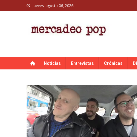
Skip
jueves, agosto 06, 2026
to
content
MERCADEO POP
Mercadeo Pop es todo información musical
Noticias
Entrevistas
Crónicas
D