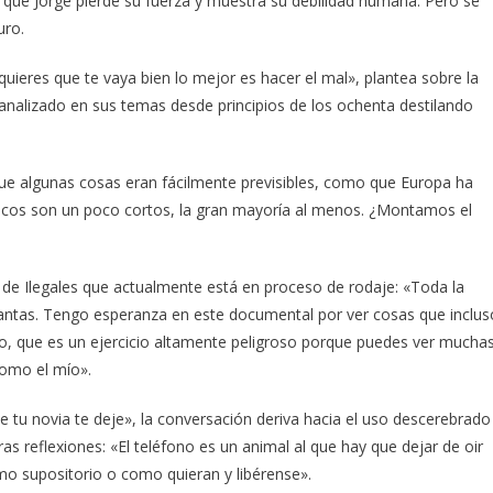
 que Jorge pierde su fuerza y muestra su debilidad humana. Pero se
uro.
uieres que te vaya bien lo mejor es hacer el mal», plantea sobre la
a analizado en sus temas desde principios de los ochenta destilando
ue algunas cosas eran fácilmente previsibles, como que Europa ha
icos son un poco cortos, la gran mayoría al menos. ¿Montamos el
 de Ilegales que actualmente está en proceso de rodaje: «Toda la
uantas. Tengo esperanza en este documental por ver cosas que inclus
o, que es un ejercicio altamente peligroso porque puedes ver mucha
como el mío».
 tu novia te deje», la conversación deriva hacia el uso descerebrado
as reflexiones: «El teléfono es un animal al que hay que dejar de oir
omo supositorio o como quieran y libérense».