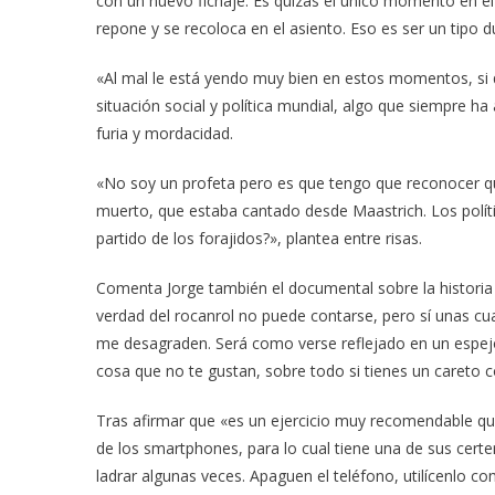
con un nuevo fichaje. Es quizás el único momento en el
repone y se recoloca en el asiento. Eso es ser un tipo d
«Al mal le está yendo muy bien en estos momentos, si q
situación social y política mundial, algo que siempre h
furia y mordacidad.
«No soy un profeta pero es que tengo que reconocer q
muerto, que estaba cantado desde Maastrich. Los polít
partido de los forajidos?», plantea entre risas.
Comenta Jorge también el documental sobre la historia
verdad del rocanrol no puede contarse, pero sí unas c
me desagraden. Será como verse reflejado en un espej
cosa que no te gustan, sobre todo si tienes un careto 
Tras afirmar que «es un ejercicio muy recomendable que
de los smartphones, para lo cual tiene una de sus certer
ladrar algunas veces. Apaguen el teléfono, utilícenlo c