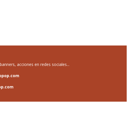
anners, acciones en redes sociales...
opop.com
op.com