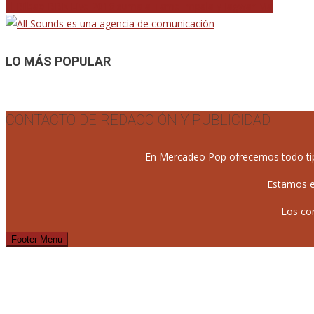
El Bilbao BBK Live 2016 suma a Tame Impala y Jagwar Ma
de
entradas
LO MÁS POPULAR
CONTACTO DE REDACCIÓN Y PUBLICIDAD
En Mercadeo Pop ofrecemos todo tipo 
Estamos e
Los co
Footer Menu