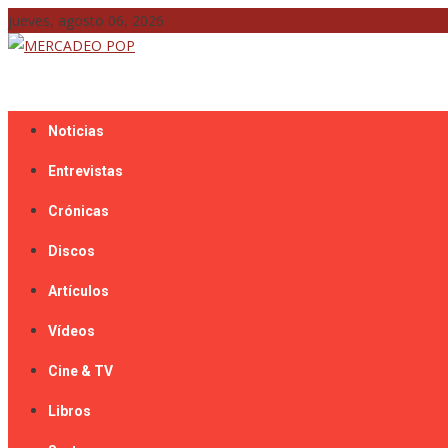
Skip
jueves, agosto 06, 2026
to
content
Mercadeo Pop es todo información musical
MERCADEO POP
Noticias
Entrevistas
Crónicas
Discos
Artículos
Vídeos
Cine & TV
Libros