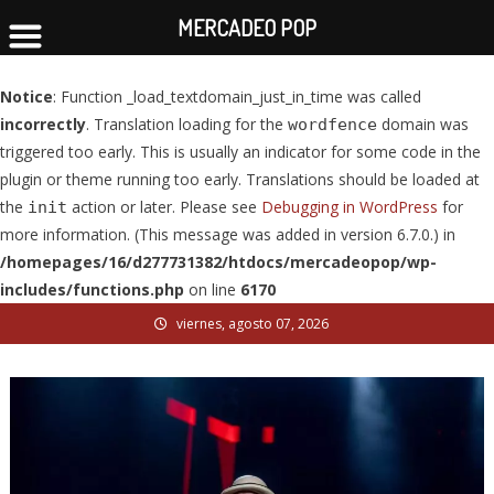
MERCADEO POP
Notice
: Function _load_textdomain_just_in_time was called
incorrectly
. Translation loading for the
domain was
wordfence
triggered too early. This is usually an indicator for some code in the
plugin or theme running too early. Translations should be loaded at
the
action or later. Please see
Debugging in WordPress
for
init
more information. (This message was added in version 6.7.0.) in
/homepages/16/d277731382/htdocs/mercadeopop/wp-
includes/functions.php
on line
6170
Skip
viernes, agosto 07, 2026
to
content