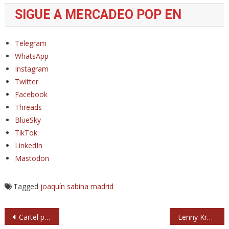
SIGUE A MERCADEO POP EN
Telegram
WhatsApp
Instagram
Twitter
Facebook
Threads
BlueSky
TikTok
LinkedIn
Mastodon
Tagged
joaquín sabina
madrid
Navegación
Cartel por días del Z! Live 2026 de Zamora
Lenny Kravitz anuncia conciertos en Madrid, Sevilla y Marbella