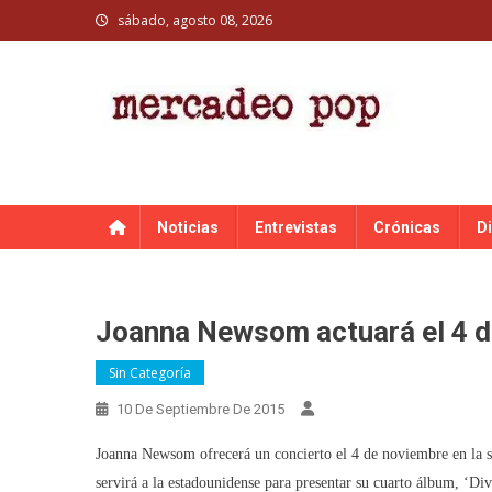
Skip
sábado, agosto 08, 2026
to
content
MERCADEO POP
Mercadeo Pop es todo información musical
Noticias
Entrevistas
Crónicas
D
Joanna Newsom actuará el 4 d
Sin Categoría
10 De Septiembre De 2015
Joanna Newsom ofrecerá un concierto el 4 de noviembre en la sa
servirá a la estadounidense para presentar su cuarto álbum, ‘Dive