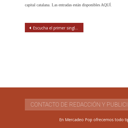
capital catalana. Las entradas están disponibles AQUÍ.
Navegación
Escucha el primer single del nuevo disco de Dave Gahan con Soulsavers
de
entradas
CONTACTO DE REDACCIÓN Y PUBLIC
En Mercadeo Pop ofrecemos todo tipo 