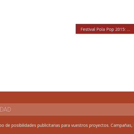
Festival Pola Pop 2015: Neuman, The Noises, Dinero, Summer Riders, Boreal, Cachorro…
IDAD
de posibilidades publicitarias para vuestros proyectos. Campañas, b