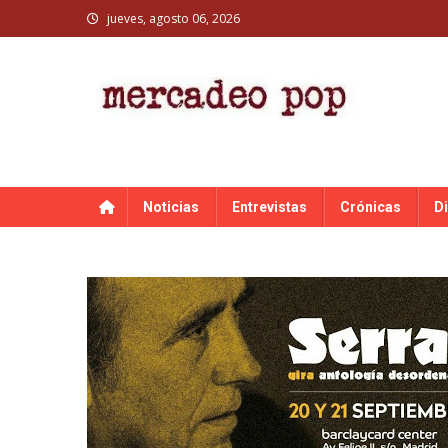
Skip
jueves, agosto 06, 2026
to
content
MERCADEO POP
Mercadeo Pop es todo información musical
Noticias
Entrevistas
Crónicas
D