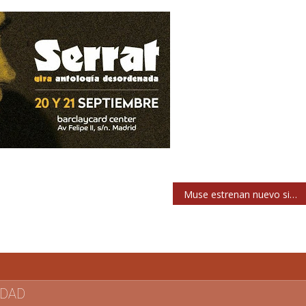
Muse estrenan nuevo single (con lyric video): ‘Mercy’
IDAD