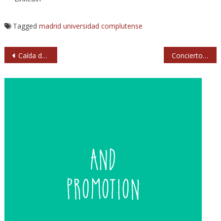
Tagged
madrid
universidad complutense
Navegación
Caída de Bruce Springsteen en pleno concierto
Conciertos gratuitos y cine documental en Matadero y Cineteca Madrid por el Día Europeo de la Música
de
entradas