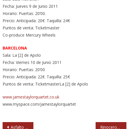
Fecha: Jueves 9 de Junio 2011
Horario: Puertas: 20’00.
Precio: Anticipada: 20€. Taquilla: 24€
Puntos de venta: Ticketmaster
Co-produce Mercury Wheels
BARCELONA
Sala: La [2] de Apolo
Fecha: Viernes 10 de Junio 2011
Horario: Puertas: 20’00
Precio: Anticipada: 22€. Taquilla: 25€
Puntos de venta: TicketmasterLa [2] de Apolo
www.jamestaylorquartet.co.uk
www.myspace.com/jamestaylorquartet
Navegación
Asfalto darán dos conciertos en Madrid esta primavera
Rinocerose y Calvin Harris se suman al Arenal Sound