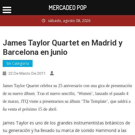
MERCADEO POP
Skip
sábado, agosto 08, 2026
to
content
James Taylor Quartet en Madrid y
Barcelona en junio
Sin Categoría
22 De Marzo De 2011
James Taylor Quartet celebra su 25 aniversario con una gira de presentación
de su nuevo álbum. Tras el nuevo sencillo, ‘Women’, lanzado el pasado 4
de marzo, JTQ viene a presentarnos su álbum ‘The Template’, que saldrá a
ña venta el próximo 15 de abril.
James Taylor es uno de los grandes instrumentistas británicos de
su generación y ha llevado su marca de sonido Hammond a las