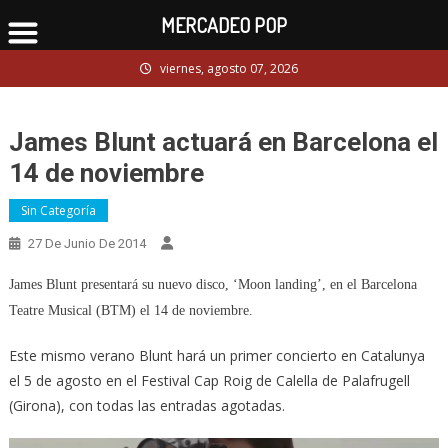
MERCADEO POP
Skip
viernes, agosto 07, 2026
to
content
James Blunt actuará en Barcelona el
14 de noviembre
Sin Categoría
27 De Junio De 2014
James Blunt presentará su nuevo disco, ‘Moon landing’, en el Barcelona
Teatre Musical (BTM) el 14 de noviembre.
Este mismo verano Blunt hará un primer concierto en Catalunya
el 5 de agosto en el Festival Cap Roig de Calella de Palafrugell
(Girona), con todas las entradas agotadas.