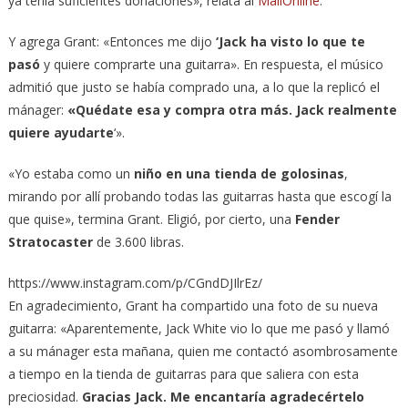
ya tenía suficientes donaciones», relata al
MailOnline
.
Y agrega Grant: «Entonces me dijo
‘Jack ha visto lo que te
pasó
y quiere comprarte una guitarra». En respuesta, el músico
admitió que justo se había comprado una, a lo que la replicó el
mánager:
«Quédate esa y compra otra más. Jack realmente
quiere ayudarte
‘».
«Yo estaba como un
niño en una tienda de golosinas
,
mirando por allí probando todas las guitarras hasta que escogí la
que quise», termina Grant. Eligió, por cierto, una
Fender
Stratocaster
de 3.600 libras.
https://www.instagram.com/p/CGndDJIlrEz/
En agradecimiento, Grant ha compartido una foto de su nueva
guitarra: «Aparentemente, Jack White vio lo que me pasó y llamó
a su mánager esta mañana, quien me contactó asombrosamente
a tiempo en la tienda de guitarras para que saliera con esta
preciosidad.
Gracias Jack. Me encantaría agradecértelo