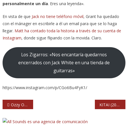
personalmente un día
. Eres una leyenda».
En vista de que
Jack no tiene teléfono móvil
, Grant ha quedado
con el mánager en escribirle a él un email para que se lo haga
llegar.
Matt ha contado toda la historia a través de su cuenta de
Instagram
, donde sigue flipando con la movida. Claro.
Los Zigarros: «Nos encantaría quedarnos
encerrados con Jack White en una tienda de
guitarras»
https://www.instagram.com/p/CGo6Bu4FyK1/
Navegación
Ozzy Osbourne retrasa hasta 2022 su despedida de Madrid y de toda Europa
KITAI (2020) Moby Dick. Madrid
de
entradas