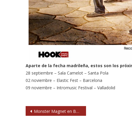
Aparte de la fecha madrileña, estos son los próxi
28 septiembre – Sala Camelot – Santa Pola
02 noviembre – Elastic Fest – Barcelona
09 noviembre – Intromusic Festival – Valladolid
Navegación
Monster Magnet en Barcelona y Madrid en febrero de 2014
de
entradas