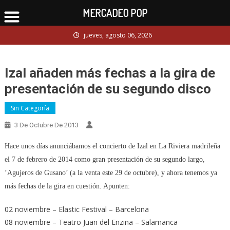
MERCADEO POP
Skip
jueves, agosto 06, 2026
to
content
Izal añaden más fechas a la gira de
presentación de su segundo disco
Sin Categoría
3 De Octubre De 2013
Hace unos días anunciábamos el concierto de Izal en La Riviera madrileña
el 7 de febrero de 2014 como gran presentación de su segundo largo,
‘Agujeros de Gusano’ (a la venta este 29 de octubre), y ahora tenemos ya
más fechas de la gira en cuestión. Apunten:
02 noviembre – Elastic Festival – Barcelona
08 noviembre – Teatro Juan del Enzina – Salamanca