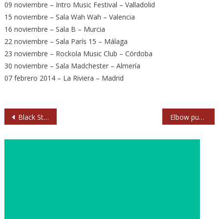
09 noviembre – Intro Music Festival – Valladolid
15 noviembre – Sala Wah Wah – Valencia
16 noviembre – Sala B – Murcia
22 noviembre – Sala París 15 – Málaga
23 noviembre – Rockola Music Club – Córdoba
30 noviembre – Sala Madchester – Almería
07 febrero 2014 – La Riviera – Madrid
Navegación
Black Star Riders actúan en Barcelona y Madrid este mes
Elbow publicarán nuevo álbum en marzo de 2014
de
entradas