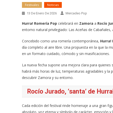
Festivales
Noticias
13 De Enero De 2026
Mercadeo Pop
Hurra! Romería Pop
celebrará en
Zamora
a
Rocío Ju
entorno natural privilegiado: Las Aceñas de Cabañales, a 
Concebido como una romería contemporánea,
Hurra!
día completo al aire libre. Una propuesta en la que la 
en un formato cuidado, cómodo y sin masificaciones.
La nueva fecha supone una mejora clara para quienes s
habrá más horas de luz, temperaturas agradables y la po
descubrir Zamora y su entorno.
Rocío Jurado, ‘santa’ de Hurr
Cada edición del festival rinde homenaje a una gran figu
absoluto, voz eterna y símbolo de carácter, emoción y 