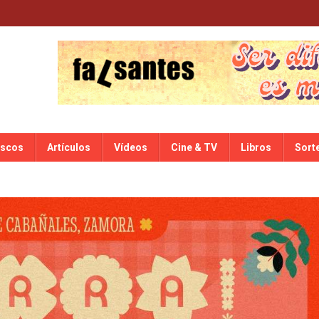
iscos
Artículos
Vídeos
Cine & TV
Libros
Sort