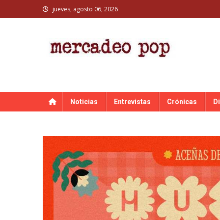
Skip
jueves, agosto 06, 2026
to
content
MERCADEO POP
Mercadeo Pop es todo información musical
Noticias
Entrevistas
Crónicas
D