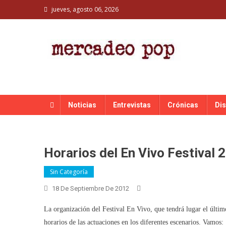
Skip
jueves, agosto 06, 2026
to
content
MERCADEO POP
Mercadeo Pop es todo información musical
Noticias
Entrevistas
Crónicas
Di
Horarios del En Vivo Festival 
Sin Categoría
18 De Septiembre De 2012
La organización del Festival En Vivo, que tendrá lugar el últi
horarios de las actuaciones en los diferentes escenarios. Vamos: