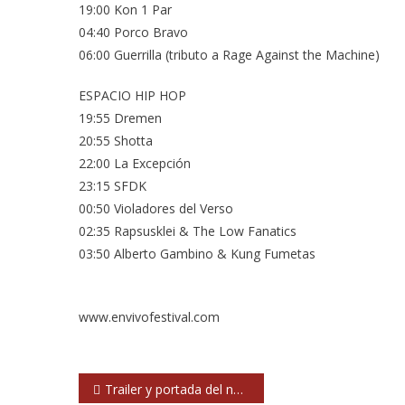
19:00 Kon 1 Par
04:40 Porco Bravo
06:00 Guerrilla (tributo a Rage Against the Machine)
ESPACIO HIP HOP
19:55 Dremen
20:55 Shotta
22:00 La Excepción
23:15 SFDK
00:50 Violadores del Verso
02:35 Rapsusklei & The Low Fanatics
03:50 Alberto Gambino & Kung Fumetas
www.envivofestival.com
Navegación
Trailer y portada del nuevo álbum de Soundgarden