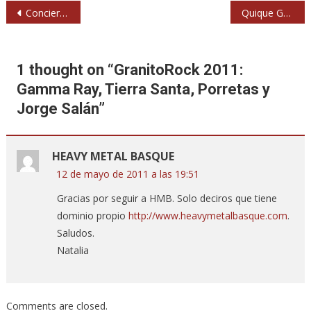
Navegación
Conciertos gratis y conferencias para celebrar los diez años del Azkena Rock Festival
Quique González triplica fecha en Madrid, se va a América y publica una biografía
de
entradas
1 thought on “
GranitoRock 2011:
Gamma Ray, Tierra Santa, Porretas y
Jorge Salán
”
HEAVY METAL BASQUE
12 de mayo de 2011 a las 19:51
Gracias por seguir a HMB. Solo deciros que tiene
dominio propio
http://www.heavymetalbasque.com
.
Saludos.
Natalia
Comments are closed.