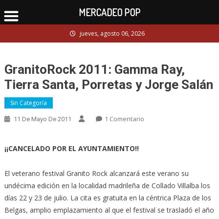
MERCADEO POP
Skip
jueves, agosto 06, 2026
to
content
GranitoRock 2011: Gamma Ray,
Tierra Santa, Porretas y Jorge Salán
Sin Categoría
En
1 Comentario
11 De Mayo De 2011
GranitoRock
2011:
¡¡CANCELADO POR EL AYUNTAMIENTO!!
Gamma
Ray,
El veterano festival Granito Rock alcanzará este verano su
Tierra
undécima edición en la localidad madrileña de Collado Villalba los
Santa,
Porretas
días 22 y 23 de julio. La cita es gratuita en la céntrica Plaza de los
Y
Belgas, amplio emplazamiento al que el festival se trasladó el año