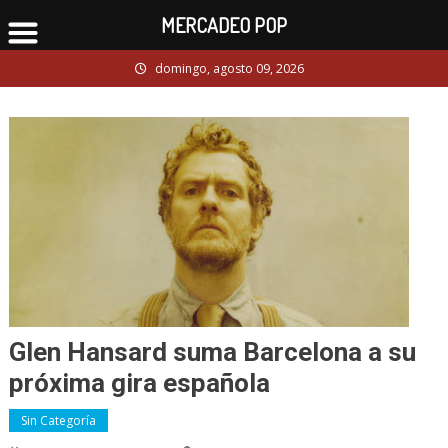
MERCADEO POP
Skip
domingo, agosto 09, 2026
to
content
Glen Hansard suma Barcelona a su
próxima gira española
Sin Categoría