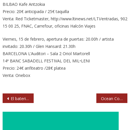
BILBAO Kafe Antzokia
Precio: 20€ anticipada / 25€ taquilla
Venta: Red Ticketmaster, http://www.ltinews.net/LTI/entradas, 902
15 00 25, FNAC, Carrefour, oficinas Halcón Viajes
Viernes, 15 de febrero, apertura de puertas: 20.00h / artista
invitado: 20.30h / Glen Hansard: 21.30h
BARCELONA L’Auditori – Sala 2 Oriol Martorell
14ª BANC SABADELL FESTIVAL DEL MIL•LENI
Precio: 24€ anfiteatro /28€ platea
Venta: Onebox
Navegación
El baterista de Kaiser Chiefs abandona la banda
Ocean Colour Scene y Kill it Kid, en la segunda edición del Festival El Gordo santanderino
de
entradas