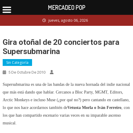
MERCADEO POP
Skip
jueves, agosto 06, 2026
to
content
Gira otoñal de 20 conciertos para
Supersubmarina
Sin Categoría
5 De Octubre De 2010
Supersubmarina es una de las bandas de la nueva hornada del indie nacional
que más está dando que hablar. Cercanos a Bloc Party, MGMT, Editors,
Arctic Monkeys e incluso Muse (¿por qué no?) pero cantando en castellano,
lo que nos hace acordarnos también de
Vetusta Morla o Iván Ferreiro
, con
los que han compartido escenario varias veces en su imparable ascenso
musical.