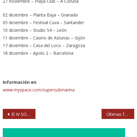
27 noviembre – Playa Club – A Coruña
02 diciembre – Planta Baja – Granada
05 diciembre – Festival Cuva – Santander
10 diciembre – Studio 54 – León
11 diciembre – Casino de Asturias – Gijón
17 diciembre – Casa del Loco – Zaragoza
18 diciembre – Apolo 2 – Barcelona
Información en
www.myspace.com/supersubmarina
Navegación
El IV SOS 4.8 será los días 6 y 7 de mayo de 2011
Últimas fechas de la gira de éxitos de Loquillo
de
entradas