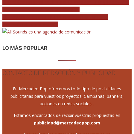
Navegación
El periódico Diagonal celebra sus 10 años con Triángulo de Amor
Bizarro, Tachenko, Aries y Los Ganglios
de
La Frontera celebra su 30 aniversario con lanzamiento
entradas
conmemorativo y nueva gira
LO MÁS POPULAR
CONTACTO DE REDACCIÓN Y PUBLICIDAD
En Mercadeo Pop ofrecemos todo tipo de posibilidades
publicitarias para vuestros proyectos. Campañas, banners,
acciones en redes sociales...
Estamos encantados de recibir vuestras propuestas en
publicidad@mercadeopop.com