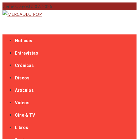
Skip
viernes, agosto 07, 2026
to
content
Mercadeo Pop es todo información musical
MERCADEO POP
Noticias
Entrevistas
Crónicas
Discos
Artículos
Vídeos
Cine & TV
Libros