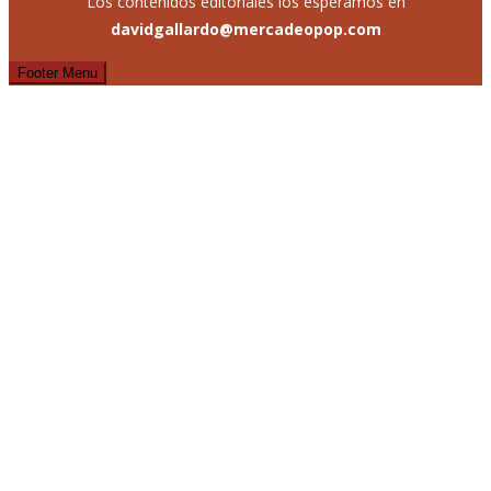
Los contenidos editoriales los esperamos en
davidgallardo@mercadeopop.com
Footer Menu