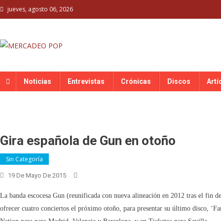
Skip
jueves, agosto 06, 2026
to
content
MERCADEO POP
Mercadeo Pop es todo información musical
Noticias
Entrevistas
Crónicas
Discos
Artí
Gira española de Gun en otoño
Sin Categoría
19 De Mayo De 2015
La banda escocesa Gun (reunificada con nueva alineación en 2012 tras el fin de
ofrecer cuatro conciertos el próximo otoño, para presentar su último disco, ‘Fa