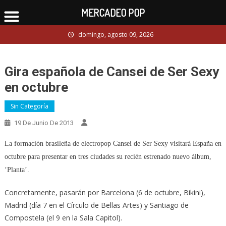
MERCADEO POP
Skip
domingo, agosto 09, 2026
to
content
Gira española de Cansei de Ser Sexy
en octubre
Sin Categoría
19 De Junio De 2013
La formación brasileña de electropop Cansei de Ser Sexy visitará España en
octubre para presentar en tres ciudades su recién estrenado nuevo álbum,
‘Planta’.
Concretamente, pasarán por Barcelona (6 de octubre, Bikini),
Madrid (día 7 en el Círculo de Bellas Artes) y Santiago de
Compostela (el 9 en la Sala Capitol).