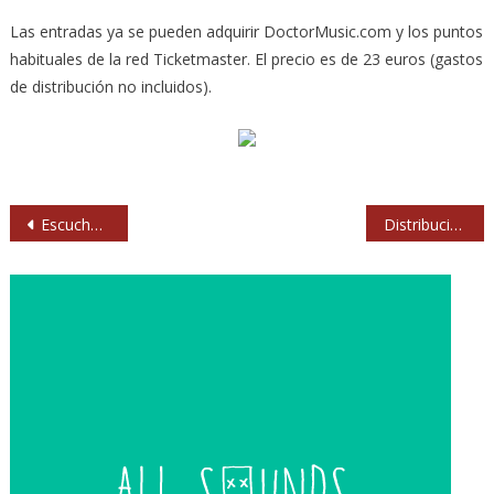
Las entradas ya se pueden adquirir DoctorMusic.com y los puntos
habituales de la red Ticketmaster. El precio es de 23 euros (gastos
de distribución no incluidos).
Navegación
Escucha el nuevo single de Arctic Monkeys
Distribución por días y escenarios del FIB 2013
de
entradas