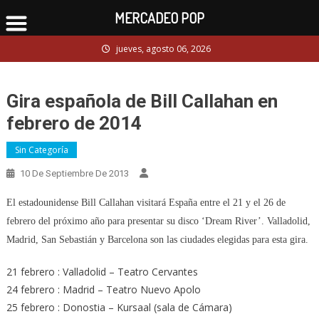
MERCADEO POP
Skip
jueves, agosto 06, 2026
to
content
Gira española de Bill Callahan en
febrero de 2014
Sin Categoría
10 De Septiembre De 2013
El estadounidense Bill Callahan visitará España entre el 21 y el 26 de
febrero del próximo año para presentar su disco ‘Dream River’. Valladolid,
Madrid, San Sebastián y Barcelona son las ciudades elegidas para esta gira.
21 febrero : Valladolid – Teatro Cervantes
24 febrero : Madrid – Teatro Nuevo Apolo
25 febrero : Donostia – Kursaal (sala de Cámara)