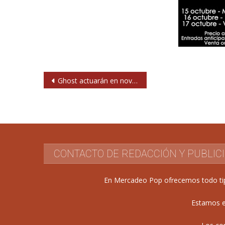
Navegación
Ghost actuarán en noviembre en Madrid y Barcelona
de
entradas
CONTACTO DE REDACCIÓN Y PUBLIC
En Mercadeo Pop ofrecemos todo tipo 
Estamos e