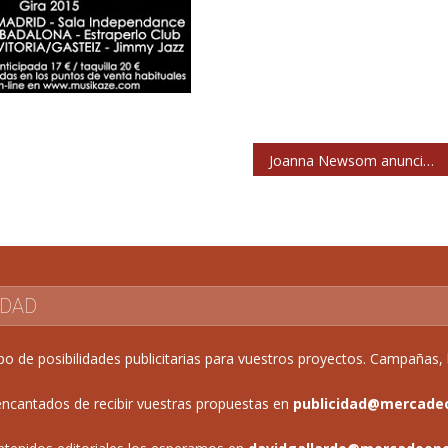
Joanna Newsom anuncia nuevo disco (para octubre) y estrena videoclip
IDAD
de posibilidades publicitarias para vuestros proyectos. Campañas, b
ncantados de recibir vuestras propuestas en
publicidad@mercade