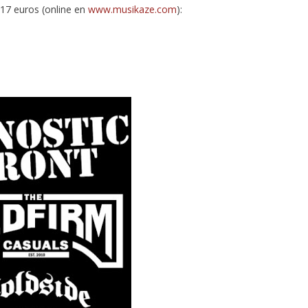
17 euros (online en
www.musikaze.com
):