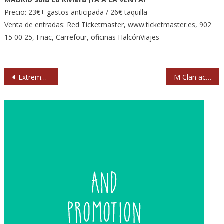
Precio: 23€+ gastos anticipada / 26€ taquilla
Venta de entradas: Red Ticketmaster, www.ticketmaster.es, 902
15 00 25, Fnac, Carrefour, oficinas HalcónViajes
Navegación
Extremoduro traslada su concierto de Leganés a Rivas
M Clan actuarán el 23 de diciembre en el Palacio de los Deportes de Madrid
de
entradas