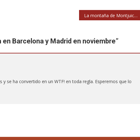
La montaña de Montjuic vuelve a llenarse de música gratis
 en Barcelona y Madrid en noviembre
”
ats y se ha convertido en un WTF! en toda regla. Esperemos que lo