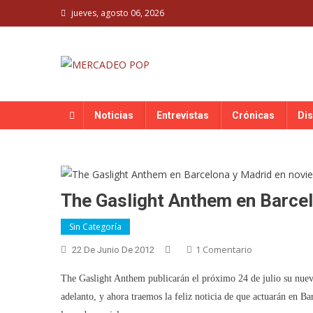
Skip
jueves, agosto 06, 2026
to
content
MERCADEO POP
Mercadeo Pop es todo información musical
Noticias
Entrevistas
Crónicas
Di
The Gaslight Anthem en Barce
Sin Categoría
En
1 Comentario
22 De Junio De 2012
The
The Gaslight Anthem publicarán el próximo 24 de julio su nuev
Gaslight
Anthem
adelanto, y ahora traemos la feliz noticia de que actuarán en 
En