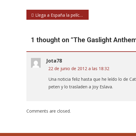
Navegación
Llega a España la película sobre The Swell Season
de
entradas
1 thought on “
The Gaslight Anthem
Jota78
22 de junio de 2012 a las 18:32
Una noticia feliz hasta que he leído lo de C
peten y lo trasladen a Joy Eslava.
Comments are closed.