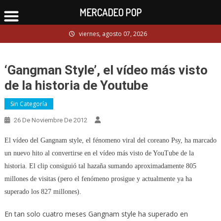
MERCADEO POP
Skip
viernes, agosto 07, 2026
to
content
‘Gangman Style’, el vídeo más visto
de la historia de Youtube
Sin Categoría
26 De Noviembre De 2012
El vídeo del Gangnam style, el fénomeno viral del coreano Psy, ha marcado
un nuevo hito al convertirse en el vídeo más visto de YouTube de la
historia. El clip consiguió tal hazaña sumando aproximadamente 805
millones de visitas (pero el fenómeno prosigue y actualmente ya ha
superado los 827 millones).
En tan solo cuatro meses Gangnam style ha superado en