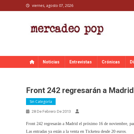
Skip
viernes, agosto 07, 2026
to
content
MERCADEO POP
Mercadeo Pop es todo información musical
Noticias
Entrevistas
Crónicas
D
Front 242 regresarán a Madri
Sin Categoría
28 De Febrero De 2013
Front 242 regresarán a Madrid el próximo 16 de noviembre, para
Las entradas ya están a la venta en Ticketea desde 20 euros.