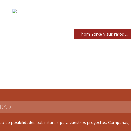
Thom Yorke y sus raros bailes para el nuevo vídeo de Atoms for Peace
IDAD
de posibilidades publicitarias para vuestros proyectos. Campañas, b