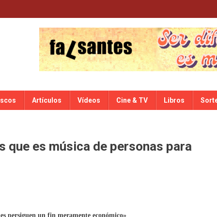
iscos
Artículos
Vídeos
Cine & TV
Libros
Sort
es que es música de personas para
les persiguen un fin meramente económico»