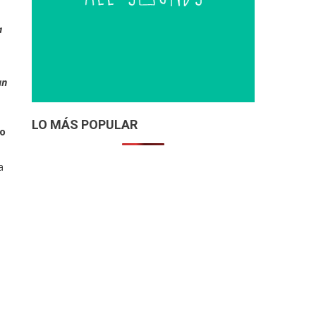
a
an
LO MÁS POPULAR
do
a