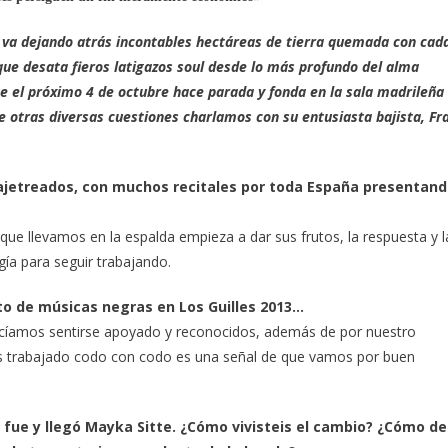
va dejando atrás incontables hectáreas de tierra quemada con cad
ue desata fieros latigazos soul desde lo más profundo del alma
e el próximo 4 de octubre hace parada y fonda en la sala madrileña
de otras diversas cuestiones charlamos con su entusiasta bajista, Fr
 ajetreados, con muchos recitales por toda España presentan
que llevamos en la espalda empieza a dar sus frutos, la respuesta y l
ía para seguir trabajando.
to de músicas negras en Los Guilles 2013…
ecíamos sentirse apoyado y reconocidos, además de por nuestro
os trabajado codo con codo es una señal de que vamos por buen
 fue y llegó Mayka Sitte. ¿Cómo vivisteis el cambio? ¿Cómo de