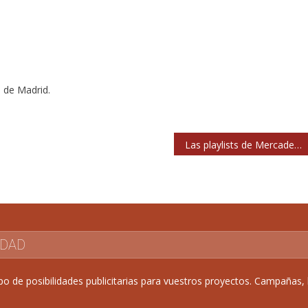
l de Madrid.
Las playlists de Mercadeo Pop en Spotify
IDAD
de posibilidades publicitarias para vuestros proyectos. Campañas, b