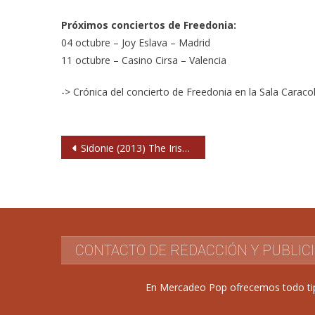
Próximos conciertos de Freedonia:
04 octubre – Joy Eslava – Madrid
11 octubre – Casino Cirsa – Valencia
-> Crónica del concierto de Freedonia en la Sala Caraco
Navegación
Sidonie (2013) The Irish Rover. Madrid
de
entradas
CONTACTO DE REDACCIÓN Y PUBLIC
En Mercadeo Pop ofrecemos todo tipo 