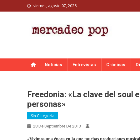
Skip
viernes, agosto 07, 2026
to
content
MERCADEO POP
Mercadeo Pop es todo información musical
Noticias
Entrevistas
Crónicas
D
Freedonia: «La clave del soul 
personas»
Sin Categoría
28 De Septiembre De 2013
«Vivimos una época en la que muchas producciones musica