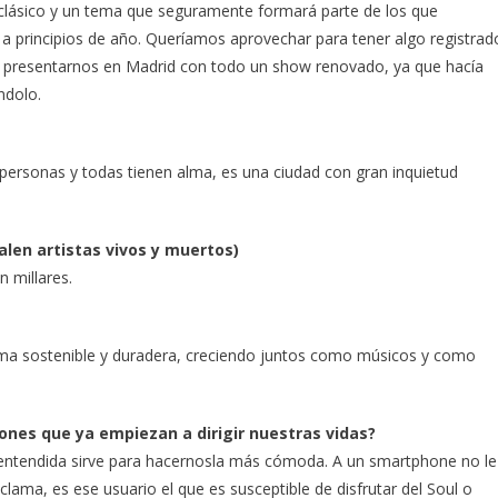
 clásico y un tema que seguramente formará parte de los que
a principios de año. Queríamos aprovechar para tener algo registrad
a y presentarnos en Madrid con todo un show renovado, ya que hacía
ndolo.
personas y todas tienen alma, es una ciudad con gran inquietud
valen artistas vivos y muertos)
 millares.
ma sostenible y duradera, creciendo juntos como músicos y como
hones que ya empiezan a dirigir nuestras vidas?
en entendida sirve para hacernosla más cómoda. A un smartphone no le
clama, es ese usuario el que es susceptible de disfrutar del Soul o