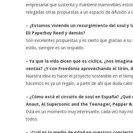
empresarial que sustenta y mantiene inamovibles estos 
relegadas otras propuestas a un espacio de difusión a v
– ¿Estamos viviendo un resurgimiento del soul y l
Eli Paperboy Reed y demás?
Son excelentes propuestas y es cierto que gracias a su 
estilo, siempre es un respaldo.
– Ya que la vida dicen que es cíclica, ¿nos imagi
ventas? ¿Y con Freedonia aprovechando el tirón, d
Nuestra idea es hacer el proyecto sostenible en el tiem
hacemos es ya un regalo, a partir de ahí que duda cab
– ¿Cómo está el circuito de soul en España? ¿Qu
Anaut, Al Supersonic and the Teenager, Pepper &
Está en un momento muy interesante, cada vez hay má
todos.
– ¿Cuál es la media de edad en vuestros conciert