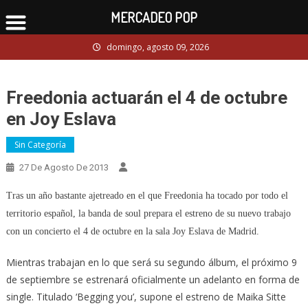
MERCADEO POP
Skip
domingo, agosto 09, 2026
to
content
Freedonia actuarán el 4 de octubre
en Joy Eslava
Sin Categoría
27 De Agosto De 2013
Tras un año bastante ajetreado en el que Freedonia ha tocado por todo el
territorio español, la banda de soul prepara el estreno de su nuevo trabajo
con un concierto el 4 de octubre en la sala Joy Eslava de Madrid.
Mientras trabajan en lo que será su segundo álbum, el próximo 9
de septiembre se estrenará oficialmente un adelanto en forma de
single. Titulado ‘Begging you’, supone el estreno de Maika Sitte