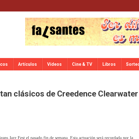
scos
Artículos
Vídeos
Cine & TV
Libros
Sorte
etan clásicos de Creedence Clearwater
ns Jazz Fest el pasado fin de semana. Esta actuación será recordada por la