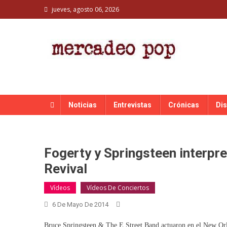
Skip
jueves, agosto 06, 2026
to
content
MERCADEO POP
Mercadeo Pop es todo información musical
Noticias
Entrevistas
Crónicas
Di
Fogerty y Springsteen interpr
Revival
Vídeos
Vídeos De Conciertos
6 De Mayo De 2014
Bruce Springsteen & The E Street Band actuaron en el New Orlea