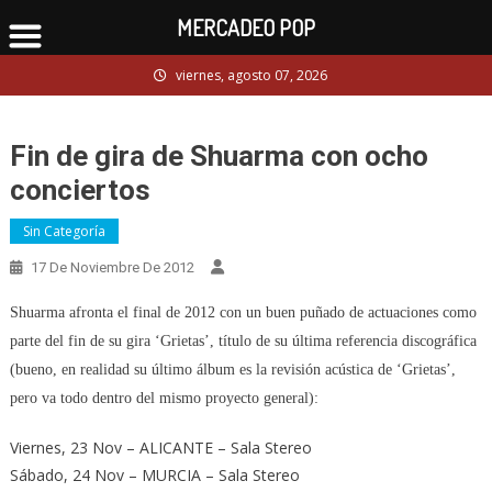
MERCADEO POP
Skip
viernes, agosto 07, 2026
to
content
Fin de gira de Shuarma con ocho
conciertos
Sin Categoría
17 De Noviembre De 2012
Shuarma afronta el final de 2012 con un buen puñado de actuaciones como
parte del fin de su gira ‘Grietas’, título de su última referencia discográfica
(bueno, en realidad su último álbum es la revisión acústica de ‘Grietas’,
pero va todo dentro del mismo proyecto general):
Viernes, 23 Nov – ALICANTE – Sala Stereo
Sábado, 24 Nov – MURCIA – Sala Stereo