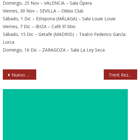
Domingo, 25 Nov – VALENCIA – Sala Ópera
Viernes, 30 Nov – SEVILLA – Obbio Club
Sábado, 1 Dic – Estepona (MÁLAGA) – Sala Louie Louie
Viernes, 7 Dic – IBIZA – Café El Sitio
Sábado, 15 Dic – Getafe (MADRID) – Teatro Federico García
Lorca
Domingo, 16 Dic – ZARAGOZA – Sala La Ley Seca
Navegación
Nuevo disco de Lori Meyers en febrero de 2013
Trent Reznor y Dave Grohl, en el próximo álbum de Queens of the Stone Age
de
entradas