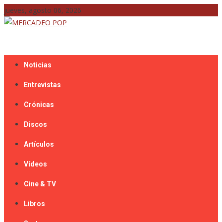
Skip
jueves, agosto 06, 2026
to
content
Mercadeo Pop es todo información musical
MERCADEO POP
Noticias
Entrevistas
Crónicas
Discos
Artículos
Vídeos
Cine & TV
Libros