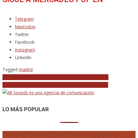
Telegram
Mastodon
Twitter
Facebook
Instagram
LinkedIn
Tagged
madrid
Navegación
Fiestas de San Isidro 2023 en Alcobendas: conciertos
Conciertos de Robert Plant en España en septiembre
de
entradas
LO MÁS POPULAR
CONTACTO DE REDACCIÓN Y PUBLICIDAD