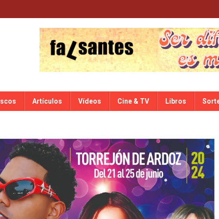
iscos
Artículos
Vídeos
Cine & TV
Libros
Sort