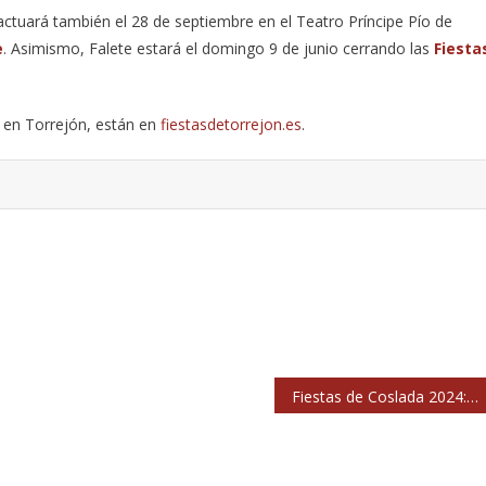
ctuará también el 28 de septiembre en el Teatro Príncipe Pío de
e
. Asimismo, Falete estará el domingo 9 de junio cerrando las
Fiesta
s en Torrejón, están en
fiestasdetorrejon.es
.
Fiestas de Coslada 2024: conciertos