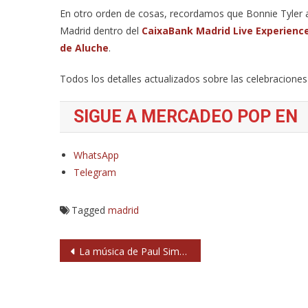
En otro orden de cosas, recordamos que Bonnie Tyler a
Madrid dentro del
CaixaBank Madrid Live Experienc
de Aluche
.
Todos los detalles actualizados sobre las celebracione
SIGUE A MERCADEO POP EN
WhatsApp
Telegram
Tagged
madrid
Navegación
La música de Paul Simon llega a los cines
de
entradas