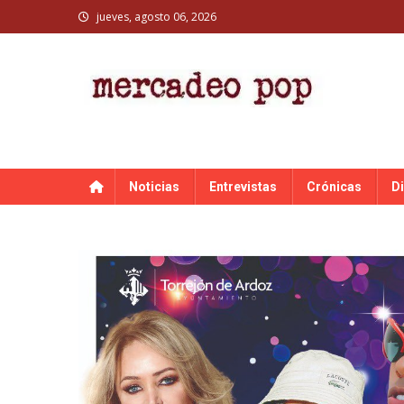
Skip
jueves, agosto 06, 2026
to
content
MERCADEO POP
Mercadeo Pop es todo información musical
Noticias
Entrevistas
Crónicas
D