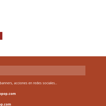
anners, acciones en redes sociales...
opop.com
op.com