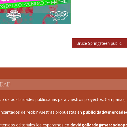
Bruce Springsteen publicará todos los conciertos de su actual gira europea
IDAD
de posibilidades publicitarias para vuestros proyectos. Campañas, b
ncantados de recibir vuestras propuestas en
publicidad@mercade
ntenidos editoriales los esperamos en
davidgallardo@mercadeop