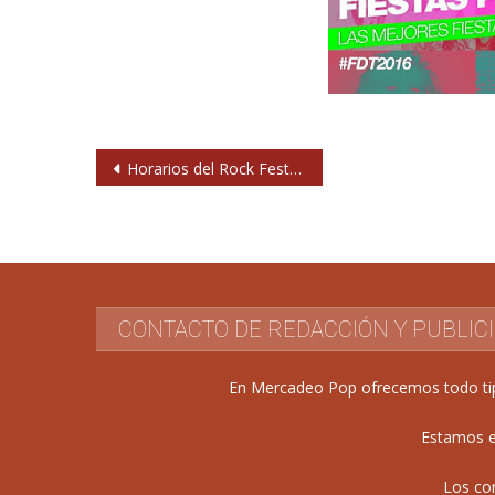
Navegación
Horarios del Rock Fest Barcelona 2016
de
entradas
CONTACTO DE REDACCIÓN Y PUBLIC
En Mercadeo Pop ofrecemos todo tipo 
Estamos e
Los co