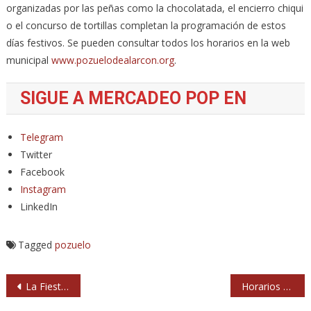
organizadas por las peñas como la chocolatada, el encierro chiqui
o el concurso de tortillas completan la programación de estos
días festivos. Se pueden consultar todos los horarios en la web
municipal
www.pozuelodealarcon.org
.
SIGUE A MERCADEO POP EN
Telegram
Twitter
Facebook
Instagram
LinkedIn
Tagged
pozuelo
Navegación
La Fiesta del PCE 2022 vuelve a Rivas
Horarios del Tsunami Xixón 2022
de