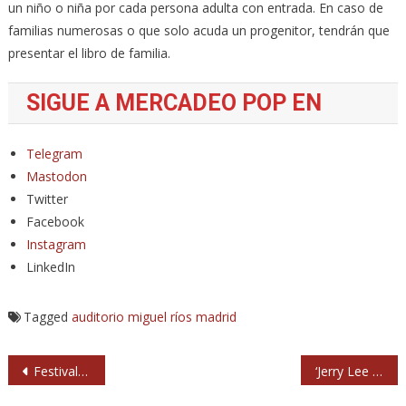
un niño o niña por cada persona adulta con entrada. En caso de
familias numerosas o que solo acuda un progenitor, tendrán que
presentar el libro de familia.
SIGUE A MERCADEO POP EN
Telegram
Mastodon
Twitter
Facebook
Instagram
LinkedIn
Tagged
auditorio miguel ríos
madrid
Navegación
Festival Gigante 2023, en verano en Alcalá de Henares
‘Jerry Lee Lewis. Música del diablo’, documental de estreno en Movistar Plus+
de