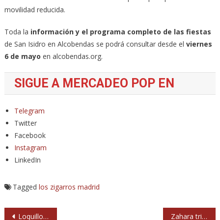
movilidad reducida.
Toda la
información y el programa completo de las fiestas
de San Isidro en Alcobendas se podrá consultar desde el
viernes
6 de mayo
en alcobendas.org.
SIGUE A MERCADEO POP EN
Telegram
Twitter
Facebook
Instagram
LinkedIn
Tagged
los zigarros
madrid
Navegación
Loquillo anuncia gira de conciertos para 2022: El Rey
Zahara triunfa en los Premios MIN