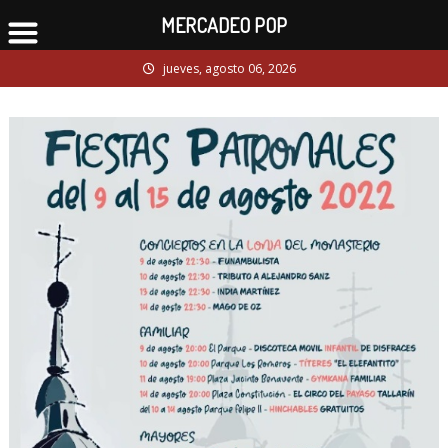
MERCADEO POP
Skip
jueves, agosto 06, 2026
to
content