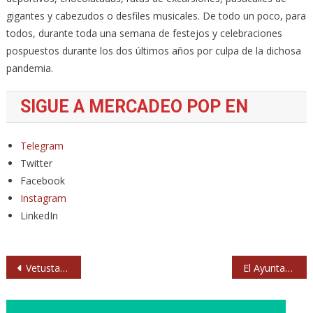
gigantes y cabezudos o desfiles musicales. De todo un poco, para
todos, durante toda una semana de festejos y celebraciones
pospuestos durante los dos últimos años por culpa de la dichosa
pandemia.
SIGUE A MERCADEO POP EN
Telegram
Twitter
Facebook
Instagram
LinkedIn
Navegación
Vetusta Morla y Zahara encabezan el Natural Sonora
El Ayuntamiento de Sevilla multará al Festival Interestelar por impedir la entrada con comida y bebida
de
entradas