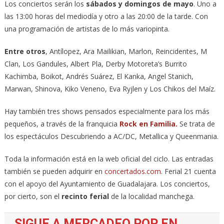
Los conciertos serán los
sábados y domingos de mayo
. Uno a
las 13:00 horas del mediodía y otro a las 20:00 de la tarde. Con
una programación de artistas de lo más variopinta.
Entre otros
, Antílopez, Ara Mailikian, Marlon, Reincidentes, M
Clan, Los Gandules, Albert Pla, Derby Motoreta’s Burrito
Kachimba, Boikot, Andrés Suárez, El Kanka, Angel Stanich,
Marwan, Shinova, Kiko Veneno, Eva Ryjlen y Los Chikos del Maíz.
Hay también tres shows pensados especialmente para los más
pequeños, a través de la franquicia
Rock en Familia.
Se trata de
los espectáculos Descubriendo a AC/DC, Metallica y Queenmania.
Toda la información está en la web oficial del ciclo. Las entradas
también se pueden adquirir en
concertados.com
. Ferial 21 cuenta
con el apoyo del Ayuntamiento de Guadalajara. Los conciertos,
por cierto, son el
recinto ferial
de la localidad manchega.
SIGUE A MERCADEO POP EN