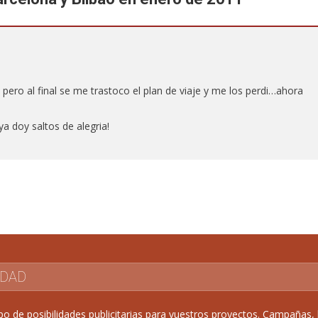
 pero al final se me trastoco el plan de viaje y me los perdi…ahora
ya doy saltos de alegria!
IDAD
de posibilidades publicitarias para vuestros proyectos. Campañas, b