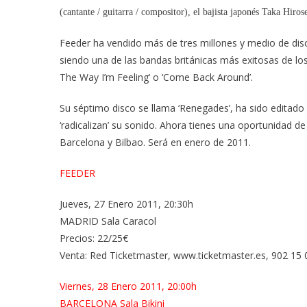
Barcelona
(cantante / guitarra / compositor), el bajista japonés Taka Hiros
Y
Bilbao
Feeder ha vendido más de tres millones y medio de dis
En
siendo una de las bandas británicas más exitosas de l
Enero
The Way I’m Feeling’ o ‘Come Back Around’.
De
2011
Su séptimo disco se llama ‘Renegades’, ha sido editado
‘radicalizan’ su sonido. Ahora tienes una oportunidad de
Barcelona y Bilbao. Será en enero de 2011.
FEEDER
Jueves, 27 Enero 2011, 20:30h
MADRID Sala Caracol
Precios: 22/25€
Venta: Red Ticketmaster, www.ticketmaster.es, 902 15 0
Viernes, 28 Enero 2011, 20:00h
BARCELONA Sala Bikini