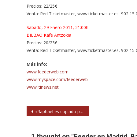
Precios: 22/25€
Venta: Red Ticketmaster, www.ticketmaster.es, 902 15 0
Sábado, 29 Enero 2011, 21:00h
BILBAO Kafe Antzokia
Precios: 20/23€
Venta: Red Ticketmaster, www.ticketmaster.es, 902 15 
Más info:
www.feederweb.com
www.myspace.com/feederweb
www.ltinews.net
Navegación
«Raphael es copiado pero yo nunca copio a nadie»
de
entradas
1 thought on “
Feeder en Madrid, B