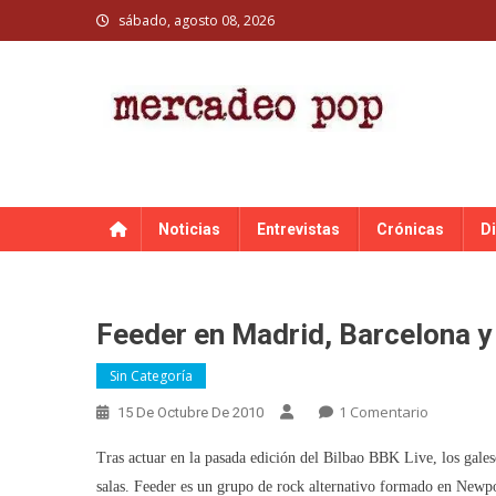
Skip
sábado, agosto 08, 2026
to
content
MERCADEO POP
Mercadeo Pop es todo información musical
Noticias
Entrevistas
Crónicas
D
Feeder en Madrid, Barcelona y
Sin Categoría
En
1 Comentario
15 De Octubre De 2010
Feeder
Tras actuar en la pasada edición del Bilbao BBK Live, los gales
En
Madrid,
salas. Feeder es un grupo de rock alternativo formado en Newpo