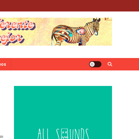
eos
as