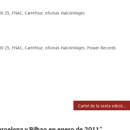
0 25, FNAC, Carrefour, oficinas HalcónViajes
00 25, FNAC, Carrefour, oficinas HalcónViajes, Power Records
Cartel de la sexta edición del Festival QuboCultural.Zip
arcelona y Bilbao en enero de 2011
”