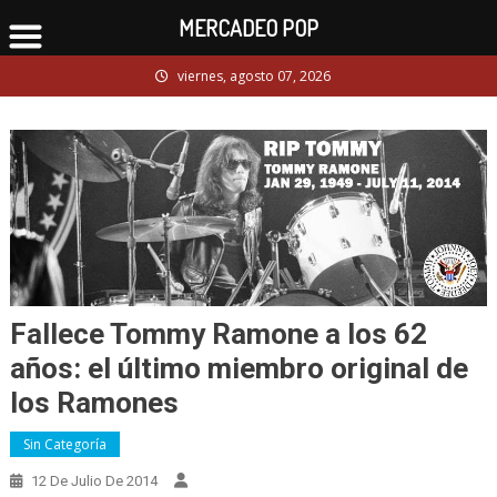
MERCADEO POP
Skip
viernes, agosto 07, 2026
to
content
Fallece Tommy Ramone a los 62
años: el último miembro original de
los Ramones
Sin Categoría
12 De Julio De 2014