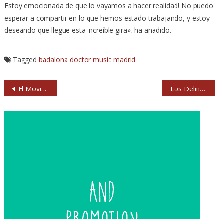
Estoy emocionada de que lo vayamos a hacer realidad! No puedo
esperar a compartir en lo que hemos estado trabajando, y estoy
deseando que llegue esta increíble gira», ha añadido.
Tagged
badalona
doctor music
madrid
Navegación
El Movistar Arena de Madrid amplía su aforo hasta 20.008 espectadores en conciertos
Los Delinqüentes se reúnen para una gira en 2026 que celebra el 25 aniversario de su debut
de
entradas