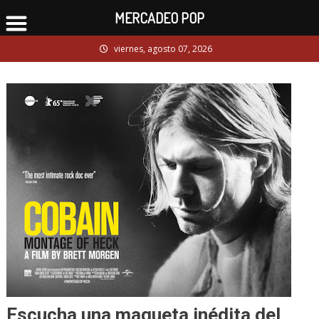
MERCADEO POP
Skip
viernes, agosto 07, 2026
to
content
Escucha una maqueta inédita del