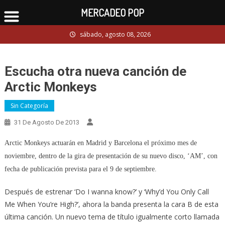
MERCADEO POP
Skip
sábado, agosto 08, 2026
to
content
Escucha otra nueva canción de
Arctic Monkeys
Sin Categoría
31 De Agosto De 2013
Arctic Monkeys actuarán en Madrid y Barcelona el próximo mes de
noviembre, dentro de la gira de presentación de su nuevo disco, ‘AM’, con
fecha de publicación prevista para el 9 de septiembre.
Después de estrenar ‘Do I wanna know?’ y ‘Why’d You Only Call
Me When You’re High?’, ahora la banda presenta la cara B de esta
última canción. Un nuevo tema de título igualmente corto llamada