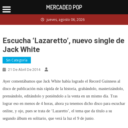
MERCADEO POP
Skip
jueves, agosto 06, 2026
to
content
Escucha ‘Lazaretto’, nuevo single de
Jack White
Sin Categoría
21 De Abril De 2014
Ayer comentábamos que Jack White había logrado el Record Guinness al
disco de publicación más rápida de la historia, grabándolo, masterizándolo,
prensándolo, editándolo y poniéndolo a la venta en un mismo día. Tras
lograr eso en menos de 4 horas, ahora ya tenemos dicho disco para escuchar
online, y ojo, pues se trata de ‘Lazaretto’, el tema que da título a su
segundo álbum en solitario, que verá la luz el 9 de junio.