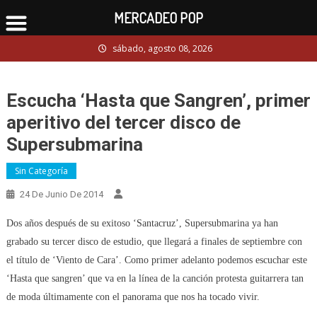
MERCADEO POP
Skip
sábado, agosto 08, 2026
to
content
Escucha ‘Hasta que Sangren’, primer
aperitivo del tercer disco de
Supersubmarina
Sin Categoría
24 De Junio De 2014
Dos años después de su exitoso ‘Santacruz’, Supersubmarina ya han
grabado su tercer disco de estudio, que llegará a finales de septiembre con
el título de ‘Viento de Cara’. Como primer adelanto podemos escuchar este
‘Hasta que sangren’ que va en la línea de la canción protesta guitarrera tan
de moda últimamente con el panorama que nos ha tocado vivir.