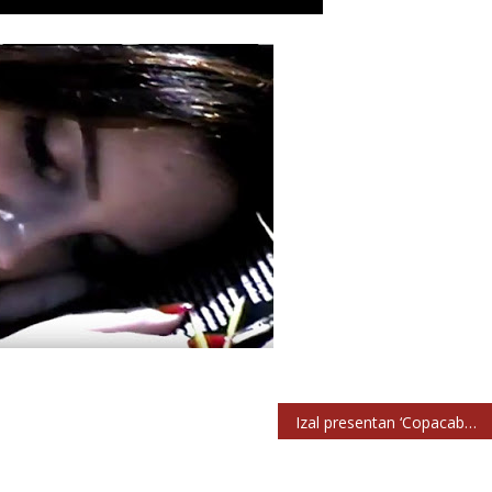
Izal presentan ‘Copacabana’, primer single del álbum que lanzarán en septiembre