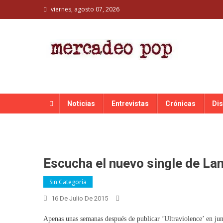
Skip
viernes, agosto 07, 2026
to
content
MERCADEO POP
Mercadeo Pop es todo información musical
Noticias
Entrevistas
Crónicas
Di
Escucha el nuevo single de La
Sin Categoría
16 De Julio De 2015
Apenas unas semanas después de publicar ‘Ultraviolence’ en ju