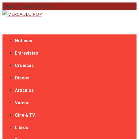
Skip
viernes, agosto 07, 2026
to
content
Mercadeo Pop es todo información musical
MERCADEO POP
Noticias
Entrevistas
Crónicas
Discos
Artículos
Vídeos
Cine & TV
Libros