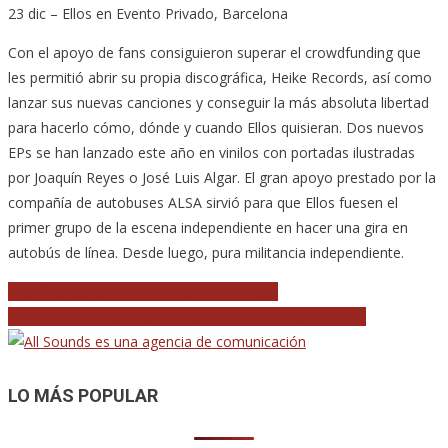
23 dic – Ellos en Evento Privado, Barcelona
Con el apoyo de fans consiguieron superar el crowdfunding que
les permitió abrir su propia discográfica, Heike Records, así como
lanzar sus nuevas canciones y conseguir la más absoluta libertad
para hacerlo cómo, dónde y cuando Ellos quisieran. Dos nuevos
EPs se han lanzado este año en vinilos con portadas ilustradas
por Joaquín Reyes o José Luis Algar. El gran apoyo prestado por la
compañía de autobuses ALSA sirvió para que Ellos fuesen el
primer grupo de la escena independiente en hacer una gira en
autobús de línea. Desde luego, pura militancia independiente.
Navegación
Más fechas para la actual gira de La Fuga
Santana y Juanes versionan ‘La Flaca’ de Jarabe de Palo
de
entradas
LO MÁS POPULAR