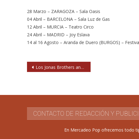
28 Marzo – ZARAGOZA – Sala Oasis
04 Abril – BARCELONA – Sala Luz de Gas
12 Abril – MURCIA – Teatro Circo
24 Abril – MADRID – Joy Eslava
14 al 16 Agosto – Aranda de Duero (BURGOS) – Festiv
Navegación
Los Jonas Brothers anuncian su disolución
de
entradas
CONTACTO DE REDACCIÓN Y PUBLIC
En Mercadeo Pop ofrecemos todo tipo 