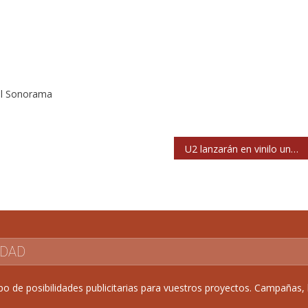
al Sonorama
U2 lanzarán en vinilo una edición especial de ‘Ordinary Love’ el 29 de noviembre
IDAD
de posibilidades publicitarias para vuestros proyectos. Campañas, b