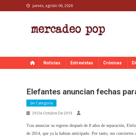
Skip
jueves, agosto 06, 2026
to
content
MERCADEO POP
Mercadeo Pop es todo información musical
Noticias
Entrevistas
Crónicas
D
Elefantes anuncian fechas para
Sin Categoría
29 De Octubre De 2013
Tras anunciar su regreso después de 8 años de separación, Elefa
de 2014, que ya la habían anticipado. Por tanto, sus conciertos