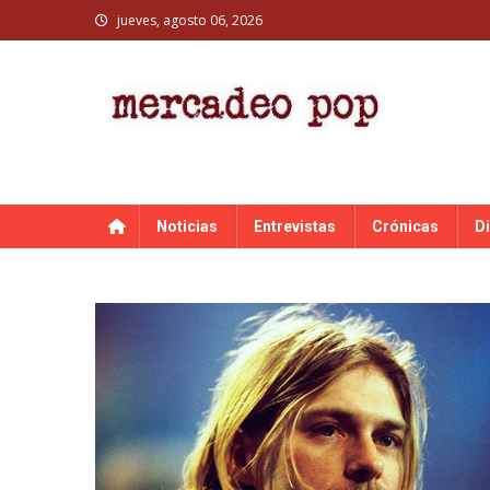
Skip
jueves, agosto 06, 2026
to
content
MERCADEO POP
Mercadeo Pop es todo información musical
Noticias
Entrevistas
Crónicas
D