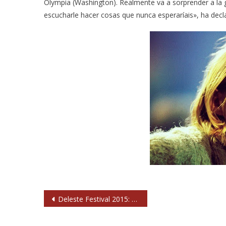
Olympia (Washington). Realmente va a sorprender a la g
escucharle hacer cosas que nunca esperaríais», ha de
Navegación
Deleste Festival 2015: La Habitación Roja, McEnroe, Tulsa, Mourn, El Páramo…
de